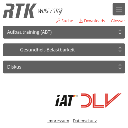
Suche
Downloads
Glossar
Aufbautraining (ABT)
Gesundheit-Belastbarkeit
Diskus
-
Impressum
Datenschutz