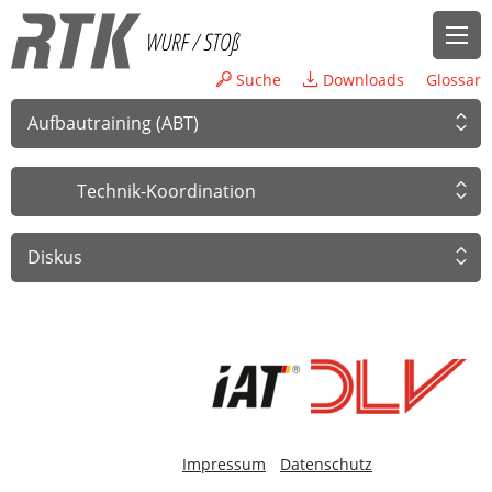
Suche
Downloads
Glossar
Aufbautraining (ABT)
Technik-Koordination
Diskus
-
Impressum
Datenschutz