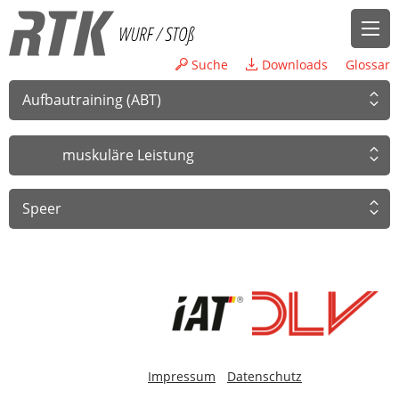
Suche
Downloads
Glossar
Aufbautraining (ABT)
muskuläre Leistung
Speer
-
Impressum
Datenschutz